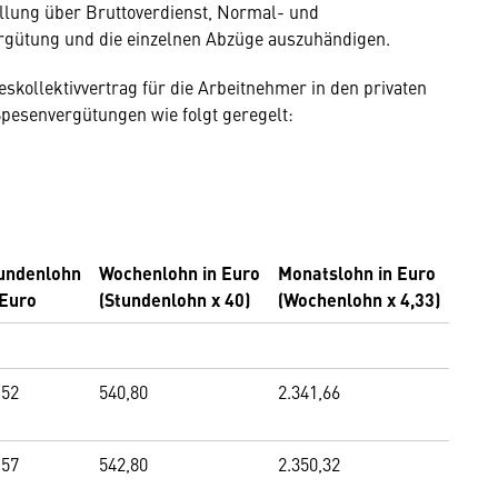
llung über Bruttoverdienst, Normal- und
rgütung und die einzelnen Abzüge auszuhändigen.
kollektivvertrag für die Arbeit­nehmer in den privaten
pesenver­gütungen wie folgt geregelt:
undenlohn
Wochenlohn in Euro
Monatslohn in Euro
 Euro
(Stundenlohn x 40)
(Wochenlohn x 4,33)
,52
540,80
2.341,66
,57
542,80
2.350,32