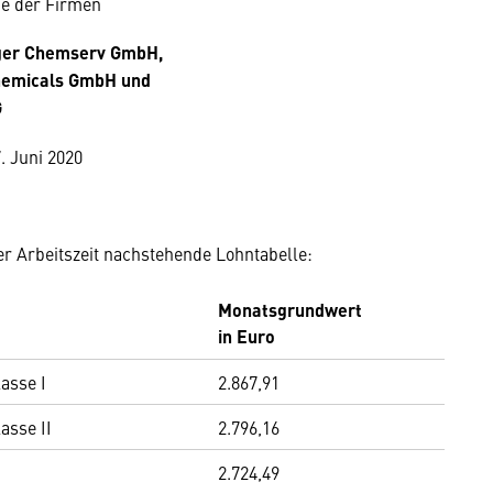
 der Firmen
nger Chemserv GmbH,
emicals GmbH und
G
Juni 2020
her Arbeitszeit nachstehende Lohntabelle:
Monatsgrundwert
in Euro
asse I
2.867,91
asse II
2.796,16
2.724,49