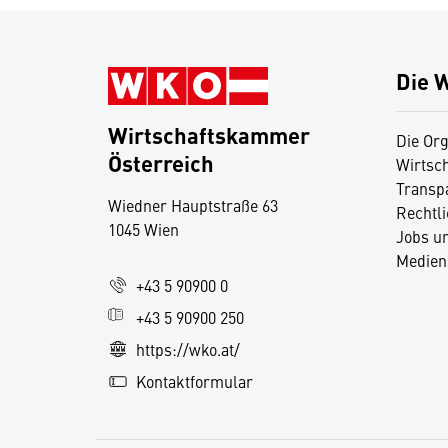
Die 
Wirtschaftskammer
Die Org
Österreich
Wirtsc
D
Transp
Wiedner Hauptstraße 63
i
Rechtl
1045 Wien
Jobs u
e
Medien
s
+43 5 90900 0
e
+43 5 90900 250
S
e
https://wko.at/
it
Kontaktformular
e
v