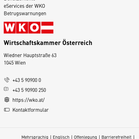
eServices der WKO
Betrugswarnungen
Wirtschaftskammer Österreich
Wiedner Hauptstraße 63
D
1045 Wien
i
e
+43 5 90900 0
s
e
+43 5 90900 250
S
https://wko.at/
e
Kontaktformular
it
e
v
Mehrsprachig
Englisch
Offenlegung
Barrierefreiheit