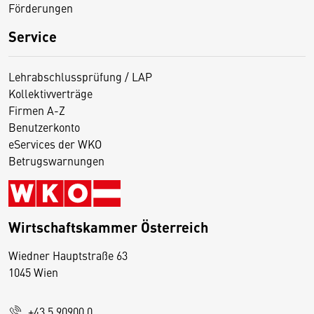
Förderungen
Service
Lehrabschlussprüfung / LAP
Kollektivverträge
Firmen A-Z
Benutzerkonto
eServices der WKO
Betrugswarnungen
Wirtschaftskammer Österreich
Wiedner Hauptstraße 63
D
1045 Wien
i
e
+43 5 90900 0