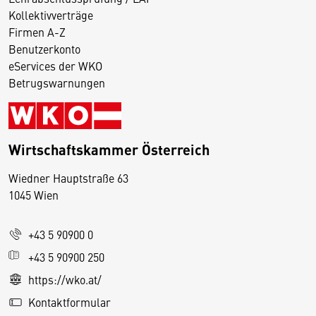
Kollektivverträge
Firmen A-Z
Benutzerkonto
eServices der WKO
Betrugswarnungen
Wirtschaftskammer Österreich
Wiedner Hauptstraße 63
D
1045 Wien
i
e
+43 5 90900 0
s
e
+43 5 90900 250
S
https://wko.at/
e
Kontaktformular
it