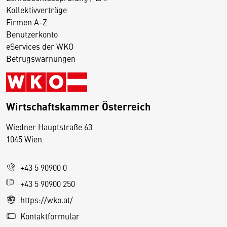
Kollektivverträge
Firmen A-Z
Benutzerkonto
eServices der WKO
Betrugswarnungen
Wirtschaftskammer Österreich
Wiedner Hauptstraße 63
D
1045 Wien
i
e
+43 5 90900 0
s
e
+43 5 90900 250
S
https://wko.at/
e
Kontaktformular
it