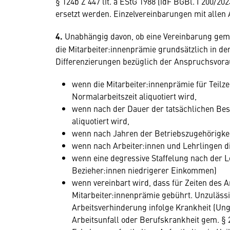
§ 124b Z 447 lit. a EStG 1988 (idF BGBl. I 200/2
ersetzt werden. Einzelvereinbarungen mit allen 
4.
Unabhängig davon, ob eine Vereinbarung gemäß
die Mitarbeiter:innenprämie grundsätzlich in d
Differenzierungen bezüglich der Anspruchsvora
wenn die Mitarbeiter:innenprämie für Teilzei
Normalarbeitszeit aliquotiert wird,
wenn nach der Dauer der tatsächlichen Bes
aliquotiert wird,
wenn nach Jahren der Betriebszugehörigkeit
wenn nach Arbeiter:innen und Lehrlingen di
wenn eine degressive Staffelung nach der 
Bezieher:innen niedrigerer Einkommen)
wenn vereinbart wird, dass für Zeiten des 
Mitarbeiter:innenprämie gebührt. Unzuläss
Arbeitsverhinderung infolge Krankheit (Ungl
Arbeitsunfall oder Berufskrankheit gem. § 