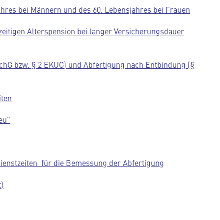
jahres bei Männern und des 60. Lebensjahres bei Frauen
zeitigen Alterspension bei langer Versicherungsdauer
chG bzw. § 2 EKUG) und Abfertigung nach Entbindung (§
iten
eu"
dienstzeiten für die Bemessung der Abfertigung
)