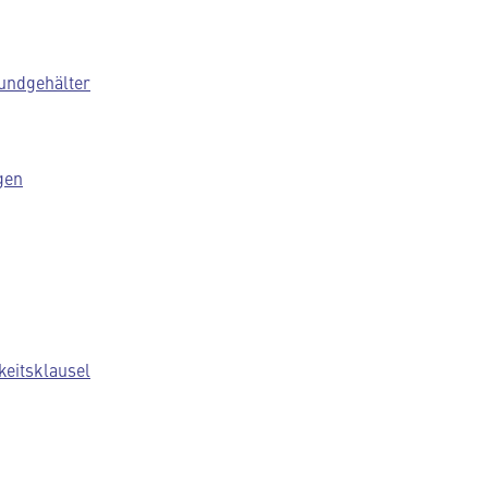
undgehälter
gen
keitsklausel