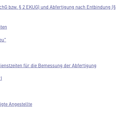
chG bzw. § 2 EKUG) und Abfertigung nach Entbindung (§
iten
eu"
dienstzeiten für die Bemessung der Abfertigung
)
igte Angestellte