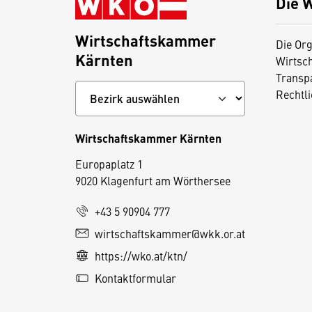
Die 
Wirtschaftskammer
Die Org
Kärnten
Wirtsc
Transp
Rechtl
Wirtschaftskammer Kärnten
Europaplatz 1
9020 Klagenfurt am Wörthersee
+43 5 90904 777
wirtschaftskammer@wkk.or.at
D
https://wko.at/ktn/
i
e
Kontaktformular
s