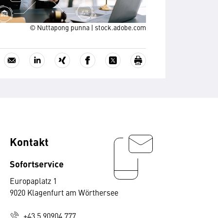
© Nuttapong punna | stock.adobe.com
Kontakt
Sofortservice
Europaplatz 1
9020 Klagenfurt am Wörthersee
+43 5 90904 777