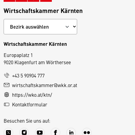
Wirtschaftskammer Kärnten
Wirtschaftskammer Kärnten
Europaplatz 1
9020 Klagenfurt am Wörthersee
+43 5 90904 777
D
wirtschaftskammer@wkk.or.at
i
https://wko.at/ktn/
e
Kontaktformular
s
e
Besuchen Sie uns auf:
S
e