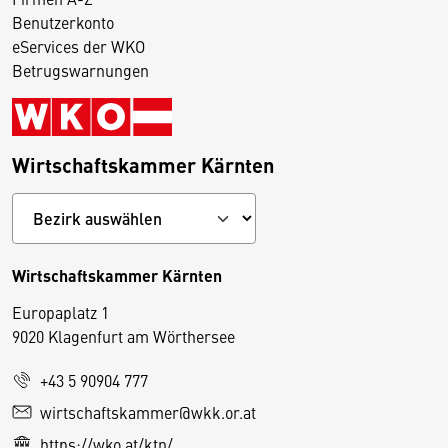
Benutzerkonto
eServices der WKO
Betrugswarnungen
Wirtschaftskammer Kärnten
Wirtschaftskammer Kärnten
Europaplatz 1
9020 Klagenfurt am Wörthersee
+43 5 90904 777
D
wirtschaftskammer@wkk.or.at
i
https://wko.at/ktn/