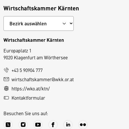
Wirtschaftskammer Kärnten
Wirtschaftskammer Kärnten
Europaplatz 1
9020 Klagenfurt am Wörthersee
+43 5 90904 777
D
wirtschaftskammer@wkk.or.at
i
https://wko.at/ktn/
e
Kontaktformular
s
e
Besuchen Sie uns auf:
S
e