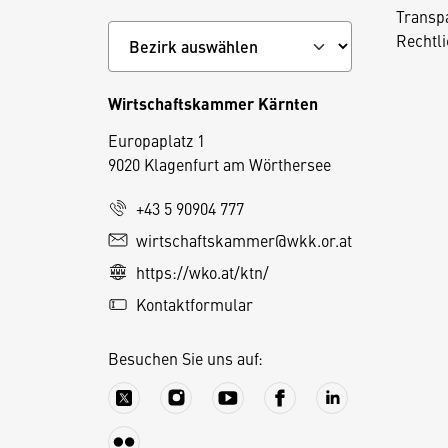
Transp
Rechtl
Wirtschaftskammer Kärnten
Europaplatz 1
9020 Klagenfurt am Wörthersee
+43 5 90904 777
wirtschaftskammer@wkk.or.at
D
https://wko.at/ktn/
i
e
Kontaktformular
s
e
Besuchen Sie uns auf:
S
e
it