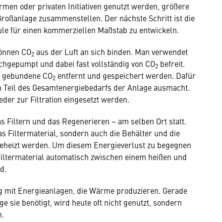
rmen oder privaten Initiativen genutzt werden, größere
roßanlage zusammenstellen. Der nächste Schritt ist die
le für einen kommerziellen Maßstab zu entwickeln.
können CO
aus der Luft an sich binden. Man verwendet
2
rchgepumpt und dabei fast vollständig von CO
befreit.
2
as gebundene CO
entfernt und gespeichert werden. Dafür
2
en Teil des Gesamtenergiebedarfs der Anlage ausmacht.
der zur Filtration eingesetzt werden.
as Filtern und das Regenerieren – am selben Ort statt.
as Filtermaterial, sondern auch die Behälter und die
geheizt werden. Um diesem Energieverlust zu begegnen
 Filtermaterial automatisch zwischen einem heißen und
d.
ng mit Energieanlagen, die Wärme produzieren. Gerade
sie benötigt, wird heute oft nicht genutzt, sondern
n.