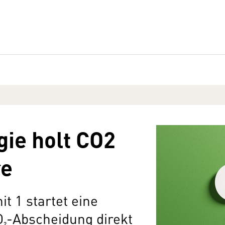
ie holt CO2
re
it 1 startet eine
₂-Abscheidung direkt