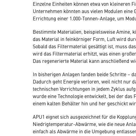
Einzelne Einheiten können etwa von kleineren Fi
Unternehmen könnten aus vielen Modulen eine G
Errichtung einer 1.000-Tonnen-Anlage, um Modu
Bestimmte Materialien, beispielsweise Amine, 
das Material in feinkörniger Form, Luft wird du
Sobald das Filtermaterial gesättigt ist, muss d
wird das Filtermaterial erhitzt, was einen groß
Das regenerierte Material kann anschließend wie
In bisherigen Anlagen fanden beide Schritte – d
Dadurch geht Energie verloren, weil nicht nur d
technischen Vorrichtungen in jedem Zyklus auf
wurde eine Technologie entwickelt, bei der das
einem kalten Behälter hin und her geschickt wir
APU1 eignet sich ausgezeichnet für die Kopplu
Niedrigtemperatur-Abwärme, wie die neue Anlage 
einfach als Abwärme in die Umgebung entlasse