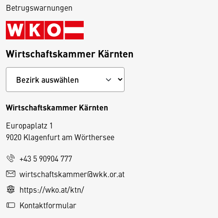
Betrugswarnungen
Wirtschaftskammer Kärnten
Wirtschaftskammer Kärnten
Europaplatz 1
9020 Klagenfurt am Wörthersee
+43 5 90904 777
D
wirtschaftskammer@wkk.or.at
i
https://wko.at/ktn/
e
Kontaktformular
s