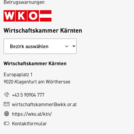
Betrugswarnungen
Wirtschaftskammer Kärnten
Wirtschaftskammer Kärnten
Europaplatz 1
9020 Klagenfurt am Wörthersee
+43 5 90904 777
D
wirtschaftskammer@wkk.or.at
i
https://wko.at/ktn/
e
Kontaktformular
s
e