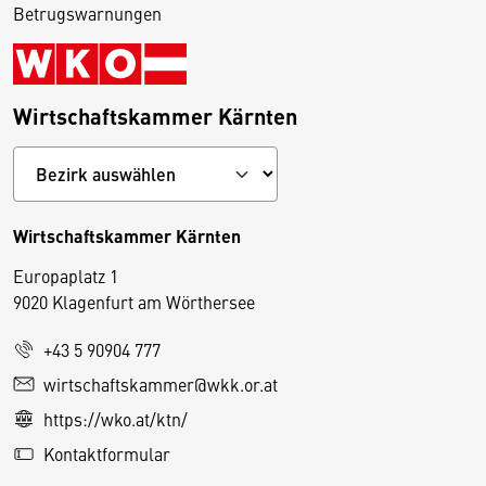
Betrugswarnungen
Wirtschaftskammer Kärnten
Wirtschaftskammer Kärnten
Europaplatz 1
9020 Klagenfurt am Wörthersee
+43 5 90904 777
D
wirtschaftskammer@wkk.or.at
i
https://wko.at/ktn/
e
Kontaktformular
s