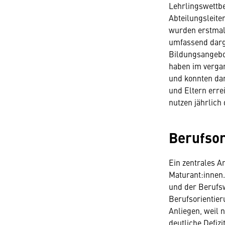
Lehrlingswettb
Abteilungsleite
wurden erstmals
umfassend darge
Bildungsangebot
haben im vergan
und konnten da
und Eltern erre
nutzen jährlich
Berufsor
Ein zentrales A
Maturant:innen.
und der Berufsw
Berufsorientier
Anliegen, weil 
deutliche Defiz