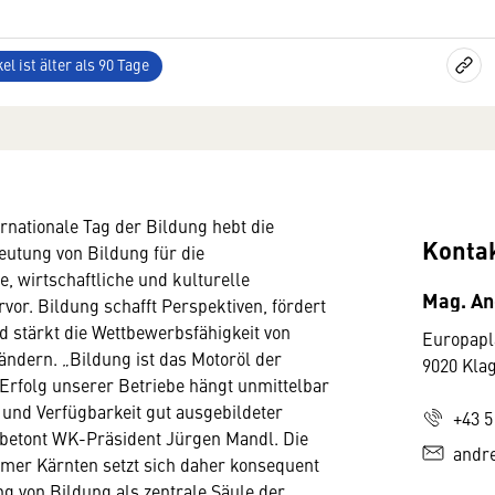
el ist älter als 90 Tage
ernationale Tag der Bildung hebt die
Konta
eutung von Bildung für die
e, wirtschaftliche und kulturelle
Mag. An
vor. Bildung schafft Perspektiven, fördert
d stärkt die Wettbewerbsfähigkeit von
Europapl
ndern. „Bildung ist das Motoröl der
9020 Kla
 Erfolg unserer Betriebe hängt unmittelbar
t und Verfügbarkeit gut ausgebildeter
+43 5
 betont WK-Präsident Jürgen Mandl. Die
andre
mer Kärnten setzt sich daher konsequent
ng von Bildung als zentrale Säule der