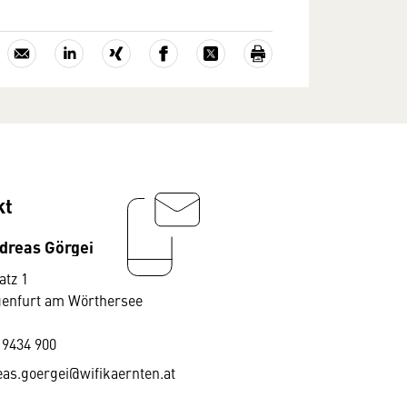
kt
dreas Görgei
atz 1
genfurt am Wörthersee
 9434 900
as.goergei@wifikaernten.at