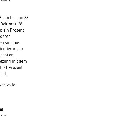
 Bachelor und 33
Doktorat. 28
p ein Prozent
nderen
en sind aus
ientierung in
ebot an
setzung mit dem
ch 21 Prozent
ind.“
ertvolle
ei