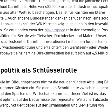
en unterstützt. Mandl: „Gleichzeitig ermöglicht die jährliche Fö
hool Carinthia in Höhe von 400.000 Euro der Industrie, hochquali
n aus aller Welt zu beschäftigen. Das ist für Kärnten ein klarer
teil. Auch andere Bundesländer denken darüber nach, eine sol
 Innovationskraft der WK Kärnten zeigt sich auch in den Investit
: So entstanden etwa der
Makerspace
in der ehemaligen Pos
ätten für Berufe wie Fleischer, Dachdecker und Maler. „Unser 
 das Testcenter Carinthia, revolutioniert mit einem fundierten, i
Erwachsenenbildung und erleichtert den Berufsein- oder Wieder
opaweit einzigartige Direktinvestition beläuft sich auf 4,5 Milli
politik als Schlüsselrolle
olle im Bildungsprozess nimmt die neu gegründete Abteilung Bi
kammer Kärnten ein. Sie dient als Schnittstelle zwischen Jugen
 den Sparten der Wirtschaftskammer. „Unser Ziel ist es, das
 optimal auf die Bedürfnisse der regionalen Wirtschaft abzust
erpunkt liegt dabei auf der Organisation und Begleitung von