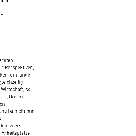
n in
B“
ärnten
ur Perspektiven,
rken, um junge
leichzeitig
Wirtschaft, so
nzt: „Unsere
ten
ng ist nicht nur
s
aben zuerst
 Arbeitsplätze