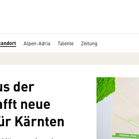
tandort
Alpen-Adria
Talente
Zeitung
s der
afft neue
ür Kärnten