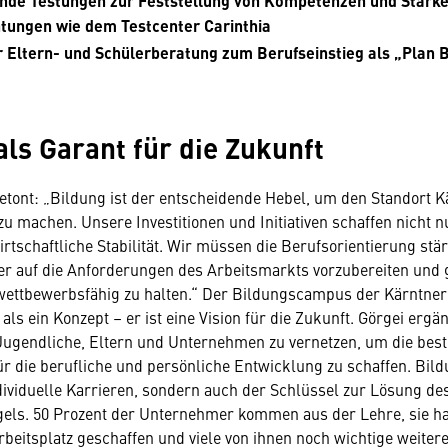
ende Testungen zur Feststellung von Kompetenzen und Stärke
htungen wie dem Testcenter Carinthia
 Eltern- und Schülerberatung zum Berufseinstieg als „Plan 
als Garant für die Zukunft
tont: „Bildung ist der entscheidende Hebel, um den Standort K
zu machen. Unsere Investitionen und Initiativen schaffen nicht n
rtschaftliche Stabilität. Wir müssen die Berufsorientierung stä
 auf die Anforderungen des Arbeitsmarkts vorzubereiten und g
ettbewerbsfähig zu halten.“ Der Bildungscampus der Kärntner 
als ein Konzept – er ist eine Vision für die Zukunft. Görgei ergä
 Jugendliche, Eltern und Unternehmen zu vernetzen, um die bes
ür die berufliche und persönliche Entwicklung zu schaffen. Bildu
ndividuelle Karrieren, sondern auch der Schlüssel zur Lösung de
els. 50 Prozent der Unternehmer kommen aus der Lehre, sie h
rbeitsplatz geschaffen und viele von ihnen noch wichtige weitere