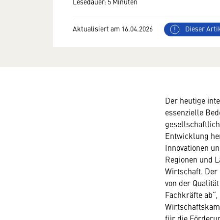
Lesedauer: 5 Minuten
Aktualisiert am 16.04.2026
Dieser Artik
Der heutige int
essenzielle Bed
gesellschaftlich
Entwicklung her
Innovationen un
Regionen und Lä
Wirtschaft. Der
von der Qualitä
Fachkräfte ab“,
Wirtschaftskam
für die Förderu