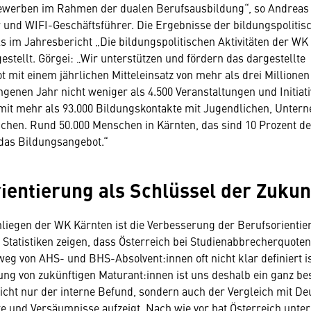
ewerben im Rahmen der dualen Berufsausbildung“, so Andreas 
r und WIFI-Geschäftsführer. Die Ergebnisse der bildungspolitis
 im Jahresbericht „Die bildungspolitischen Aktivitäten der WK
stellt. Görgei: „Wir unterstützen und fördern das dargestellte
 mit einem jährlichen Mitteleinsatz von mehr als drei Millionen
genen Jahr nicht weniger als 4.500 Veranstaltungen und Initiat
mit mehr als 93.000 Bildungskontakte mit Jugendlichen, Unter
ichen. Rund 50.000 Menschen in Kärnten, das sind 10 Prozent d
 das Bildungsangebot.“
ientierung als Schlüssel der Zukun
nliegen der WK Kärnten ist die Verbesserung der Berufsorientie
 Statistiken zeigen, dass Österreich bei Studienabbrecherquoten
eg von AHS- und BHS-Absolvent:innen oft nicht klar definiert is
ung von zukünftigen Maturant:innen ist uns deshalb ein ganz b
nicht nur der interne Befund, sondern auch der Vergleich mit D
ite und Versäumnisse aufzeigt. Nach wie vor hat Österreich unter