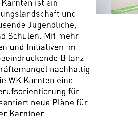
Kärnten ist ein
dungslandschaft und
ausende Jugendliche,
d Schulen. Mit mehr
n und Initiativen im
 beeindruckende Bilanz
räftemangel nachhaltig
die WK Kärnten eine
erufsorientierung für
entiert neue Pläne für
er Kärntner