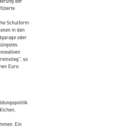
rderung der
fizierte
che Schulform
ionen in den
tgarage oder
jüngstes
nnovativen
einstieg“, so
onen Euro.
ldungspolitik
dlichen,
immen. Ein