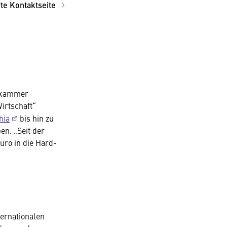
rte Kontaktseite
tskammer
irtschaft“
hia
bis hin zu
n. „Seit der
ro in die Hard-
ernationalen