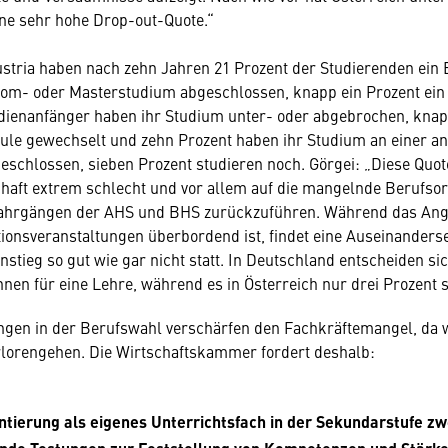
ine sehr hohe Drop-out-Quote.“
Austria haben nach zehn Jahren 21 Prozent der Studierenden ein
lom- oder Masterstudium abgeschlossen, knapp ein Prozent ein 
dienanfänger haben ihr Studium unter- oder abgebrochen, knap
ule gewechselt und zehn Prozent haben ihr Studium an einer a
schlossen, sieben Prozent studieren noch. Görgei: „Diese Quot
chaft extrem schlecht und vor allem auf die mangelnde Berufsor
ahrgängen der AHS und BHS zurückzuführen. Während das Ang
ionsveranstaltungen überbordend ist, findet eine Auseinander
stieg so gut wie gar nicht statt. In Deutschland entscheiden si
nnen für eine Lehre, während es in Österreich nur drei Prozent s
gen in der Berufswahl verschärfen den Fachkräftemangel, da w
rlorengehen. Die Wirtschaftskammer fordert deshalb:
ntierung als eigenes Unterrichtsfach in der Sekundarstufe zw