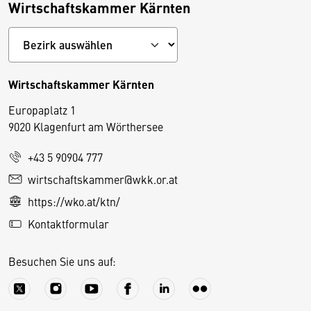
Wirtschaftskammer Kärnten
Wirtschaftskammer Kärnten
Europaplatz 1
9020 Klagenfurt am Wörthersee
+43 5 90904 777
D
wirtschaftskammer@wkk.or.at
i
https://wko.at/ktn/
e
Kontaktformular
s
e
Besuchen Sie uns auf:
S
e
it