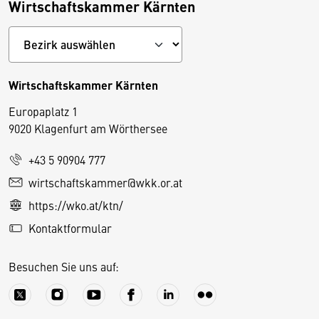
Wirtschaftskammer Kärnten
Wirtschaftskammer Kärnten
Europaplatz 1
9020 Klagenfurt am Wörthersee
+43 5 90904 777
D
wirtschaftskammer@wkk.or.at
i
https://wko.at/ktn/
e
Kontaktformular
s
e
Besuchen Sie uns auf:
S
e
it