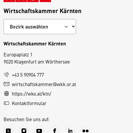
Wirtschaftskammer Kärnten
Wirtschaftskammer Kärnten
Europaplatz 1
9020 Klagenfurt am Wörthersee
+43 5 90904 777
D
wirtschaftskammer@wkk.or.at
i
https://wko.at/ktn/
e
Kontaktformular
s
e
Besuchen Sie uns auf:
S
e