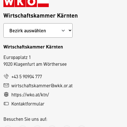
Wirtschaftskammer Kärnten
Wirtschaftskammer Kärnten
Europaplatz 1
9020 Klagenfurt am Wörthersee
+43 5 90904 777
D
wirtschaftskammer@wkk.or.at
i
https://wko.at/ktn/
e
Kontaktformular
s
e
Besuchen Sie uns auf:
S