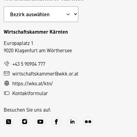
Wirtschaftskammer Kärnten
Europaplatz 1
9020 Klagenfurt am Wörthersee
+43 5 90904 777
D
wirtschaftskammer@wkk.or.at
i
https://wko.at/ktn/
e
Kontaktformular
s
e
Besuchen Sie uns auf:
S
e
it
e