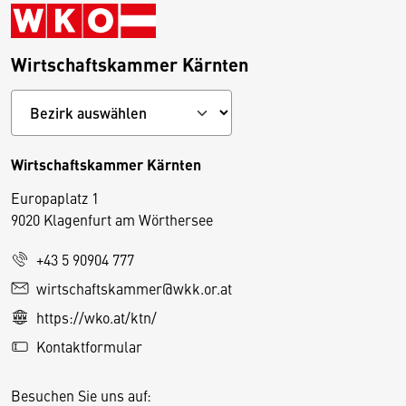
Wirtschaftskammer Kärnten
Wirtschaftskammer Kärnten
Europaplatz 1
9020 Klagenfurt am Wörthersee
+43 5 90904 777
D
wirtschaftskammer@wkk.or.at
i
https://wko.at/ktn/
e
Kontaktformular
s
e
Besuchen Sie uns auf:
S