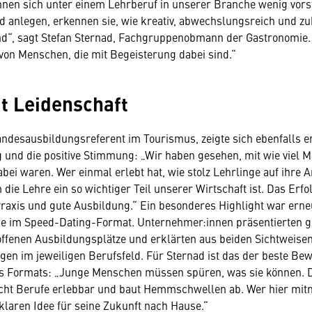
nen sich unter einem Lehrberuf in unserer Branche wenig vorst
d anlegen, erkennen sie, wie kreativ, abwechslungsreich und zu
nd“, sagt Stefan Sternad, Fachgruppenobmann der Gastronomie.
von Menschen, die mit Begeisterung dabei sind.“
t Leidenschaft
andesausbildungsreferent im Tourismus, zeigte sich ebenfalls e
und die positive Stimmung: „Wir haben gesehen, mit wie viel Mo
ei waren. Wer einmal erlebt hat, wie stolz Lehrlinge auf ihre Ar
die Lehre ein so wichtiger Teil unserer Wirtschaft ist. Das Erfo
raxis und gute Ausbildung.“ Ein besonderes Highlight war erne
se im Speed-Dating-Format. Unternehmer:innen präsentierten 
offenen Ausbildungsplätze und erklärten aus beiden Sichtweis
en im jeweiligen Berufsfeld. Für Sternad ist das der beste Bewe
s Formats: „Junge Menschen müssen spüren, was sie können. D
cht Berufe erlebbar und baut Hemmschwellen ab. Wer hier mit
 klaren Idee für seine Zukunft nach Hause.“