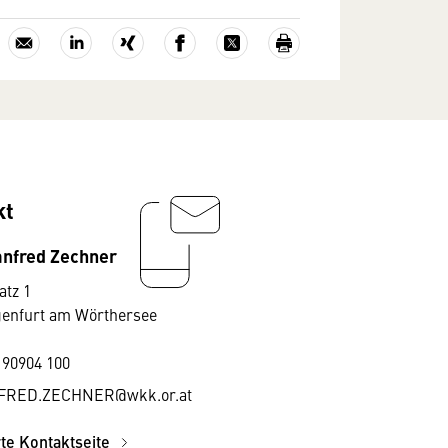
kt
nfred Zechner
atz 1
genfurt am Wörthersee
 90904 100
RED.ZECHNER@wkk.or.at
rte Kontaktseite