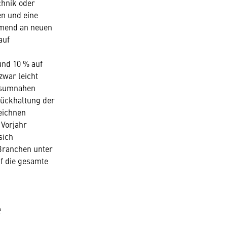
chnik oder
en und eine
hmend an neuen
auf
und 10 % auf
zwar leicht
onsumnahen
rückhaltung der
zeichnen
 Vorjahr
sich
 Branchen unter
f die gesamte
e