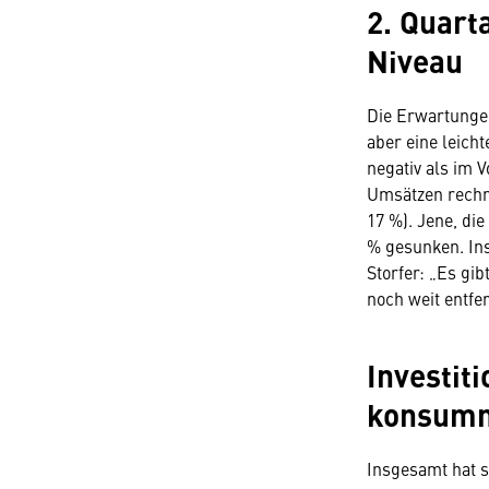
2. Quart
Niveau
Die Erwartungen
aber eine leich
negativ als im 
Umsätzen rechne
17 %). Jene, di
% gesunken. In
Storfer: „Es gi
noch weit entfer
Investit
konsumn
Insgesamt hat s