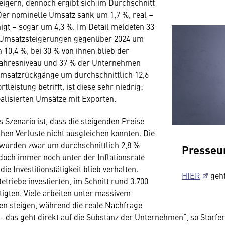
eigern, dennoch ergibt sich im Durchschnitt
er nominelle Umsatz sank um 1,7 %, real –
nigt – sogar um 4,3 %. Im Detail meldeten 33
 Umsatzsteigerungen gegenüber 2024 um
 10,4 %, bei 30 % von ihnen blieb der
jahresniveau und 37 % der Unternehmen
Umsatzrückgänge um durchschnittlich 12,6
tleistung betrifft, ist diese sehr niedrig:
ealisierten Umsätze mit Exporten.
 Szenario ist, dass die steigenden Preise
chen Verluste nicht ausgleichen konnten. Die
 wurden zwar um durchschnittlich 2,8 %
Presseu
edoch immer noch unter der Inflationsrate
die Investitionstätigkeit blieb verhalten.
HIER
geht
etriebe investierten, im Schnitt rund 3.700
tigten. Viele arbeiten unter massivem
en steigen, während die reale Nachfrage
– das geht direkt auf die Substanz der Unternehmen“, so Storfer