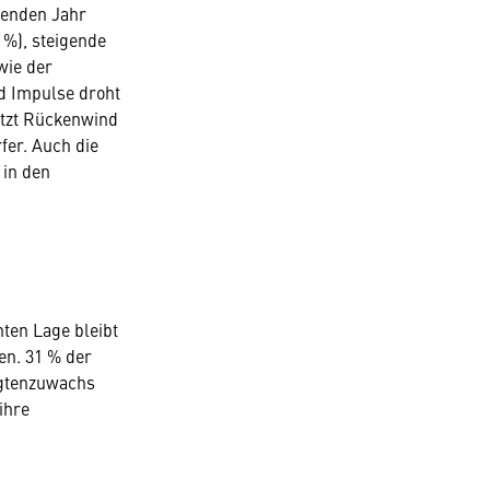
fenden Jahr
 %), steigende
wie der
d Impulse droht
jetzt Rückenwind
fer. Auch die
 in den
nten Lage bleibt
en. 31 % der
igtenzuwachs
 ihre