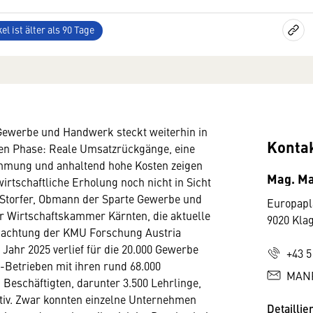
el ist älter als 90 Tage
Gewerbe und Handwerk steckt weiterhin in
Konta
gen Phase: Reale Umsatzrückgänge, eine
immung und anhaltend hohe Kosten zeigen
Mag. Ma
wirtschaftliche Erholung noch nicht in Sicht
er Storfer, Obmann der Sparte Gewerbe und
Europapl
r Wirtschaftskammer Kärnten, die aktuelle
9020 Kla
achtung der KMU Forschung Austria
ahr 2025 verlief für die 20.000 Gewerbe
+43 5
Betrieben mit ihren rund 68.000
MANF
 Beschäftigten, darunter 3.500 Lehrlinge,
tiv. Zwar konnten einzelne Unternehmen
Detaillie