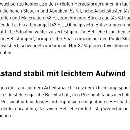
d wachsen zu können. Zu den größten Herausforderungen im lau
n die hohen Steuern und Abgaben (52 %), hohe Arbeitskosten (47
toffen und Materialien (48 %), zunehmende Bürokratie (45 %) so
tende Fachkräftemangel (43 %). „Ohne gezielte Entlastungen un
aftliche Situation weiter zu verfestigen. Die Betriebe brauchen 
iche Belastungen“, bringt es der Spartenmann auf den Punkt Stor
 investiert, schwindet zunehmend. Nur 32 % planen Investitionen
aten.
stand stabil mit leichtem Aufwind
gegen die Lage auf dem Arbeitsmarkt. Trotz der extrem angespan
nd es besteht sogar die Bereitschaft, den Personalstand zu erhöh
 Personalaufbau. Insgesamt ergibt sich ein geplanter Beschäft
 deutet darauf hin, dass viele Betriebe mittelfristig weiterhin an
auben.