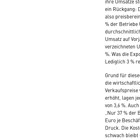
ihre Umsätze st
ein Rückgang: D
also preisberei
% der Betriebe
durchschnittlich
Umsatz auf Vor
verzeichneten 
%. Was die Expor
Lediglich 3 % r
Grund für dieses
die wirtschaftli
Verkaufspreise
erhöht, lagen j
von 3,6 %. Auch 
„Nur 37 % der B
Euro je Beschäf
Druck. Die Kost
schwach bleibt 