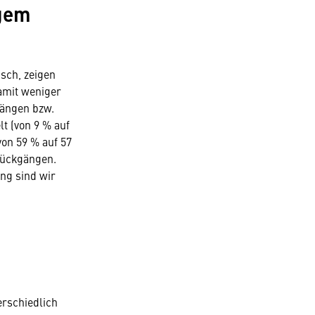
igem
sch, zeigen
damit weniger
gängen bzw.
t (von 9 % auf
von 59 % auf 57
Rückgängen.
ung sind wir
rschiedlich