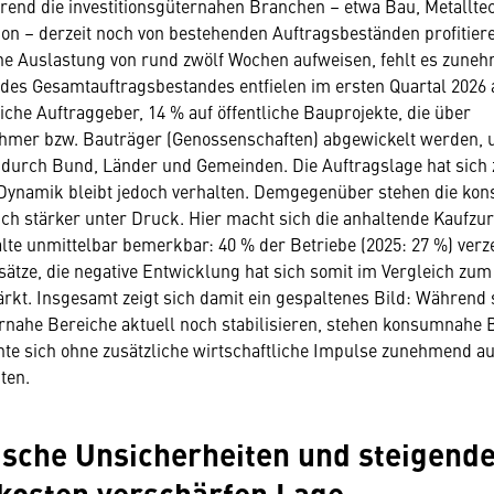
rend die investitionsgüternahen Branchen – etwa Bau, Metallte
tion – derzeit noch von bestehenden Auftragsbeständen profitier
he Auslastung von rund zwölf Wochen aufweisen, fehlt es zune
des Gesamtauftragsbestandes entfielen im ersten Quartal 2026 
iche Auftraggeber, 14 % auf öffentliche Bauprojekte, die über
hmer bzw. Bauträger (Genossenschaften) abgewickelt werden, 
durch Bund, Länder und Gemeinden. Die Auftragslage hat sich 
ie Dynamik bleibt jedoch verhalten. Demgegenüber stehen die k
ch stärker unter Druck. Hier macht sich die anhaltende Kaufzu
lte unmittelbar bemerkbar: 40 % der Betriebe (2025: 27 %) ver
ätze, die negative Entwicklung hat sich somit im Vergleich zum
rkt. Insgesamt zeigt sich damit ein gespaltenes Bild: Während 
ernahe Bereiche aktuell noch stabilisieren, stehen konsumnahe
te sich ohne zusätzliche wirtschaftliche Impulse zunehmend au
ten.
ische Unsicherheiten und steigend
kosten verschärfen Lage