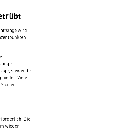
etrübt
äftslage wird
ozentpunkten
e
kgänge,
rage, steigende
 nieder. Viele
Storfer.
forderlich. Die
um wieder