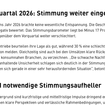
uartal 2026: Stimmung weiter eing
ins Jahr 2026 brachte keine wesentliche Entspannung. Die Gesch
gativ bewertet: Das Stimmungsbarometer liegt bei Minus 17 Pr
genüber dem Vorquartal weiter verschlechtert.
triebe beurteilen ihre Lage als gut, während 30 % eine schlecht
ion melden. Gleichzeitig sind auch bei den Umsätzen klare Rüc
n konsumnahen Branchen, zu verzeichnen. „Die schwache Nachf
anhaltende Unsicherheit schlagen sich deutlich in der Stimmung
n sich gerade in einer sehr herausfordernden Situation“, betont 
d notwendige Stimmungsaufheller
ergrund sind kurzfristige und mittelfristige Impulse dringend er
hen klare Perspektiven und verlässliche Rahmenbedingungen, 