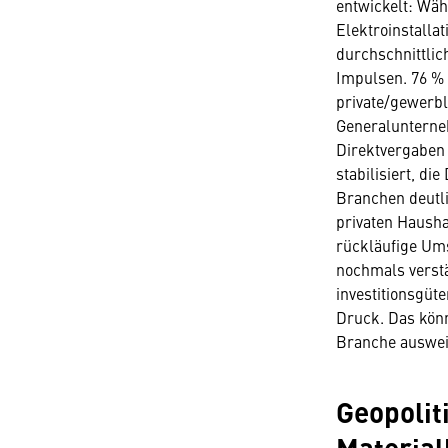
entwickelt: Wäh
Elektroinstalla
durchschnittlic
Impulsen. 76 % 
private/gewerbl
Generalunterne
Direktvergaben 
stabilisiert, d
Branchen deutli
privaten Hausha
rückläufige Ums
nochmals verstä
investitionsgüt
Druck. Das könn
Branche auswei
Geopolit
Material