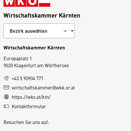
Wirtschaftskammer Kärnten
Wirtschaftskammer Kärnten
Europaplatz 1
9020 Klagenfurt am Wörthersee
+43 5 90904 777
D
wirtschaftskammer@wkk.or.at
i
https://wko.at/ktn/
e
Kontaktformular
s
e
Besuchen Sie uns auf:
S