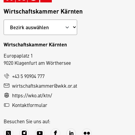
Wirtschaftskammer Kärnten
Wirtschaftskammer Kärnten
Europaplatz 1
9020 Klagenfurt am Wörthersee
+43 5 90904 777
D
wirtschaftskammer@wkk.or.at
i
https://wko.at/ktn/
e
Kontaktformular
s
e
Besuchen Sie uns auf:
S
e