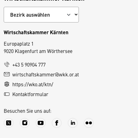
Wirtschaftskammer Kärnten
Europaplatz 1
9020 Klagenfurt am Wörthersee
+43 5 90904 777
D
wirtschaftskammer@wkk.or.at
i
https://wko.at/ktn/
e
Kontaktformular
s
e
Besuchen Sie uns auf:
S
e
it
e