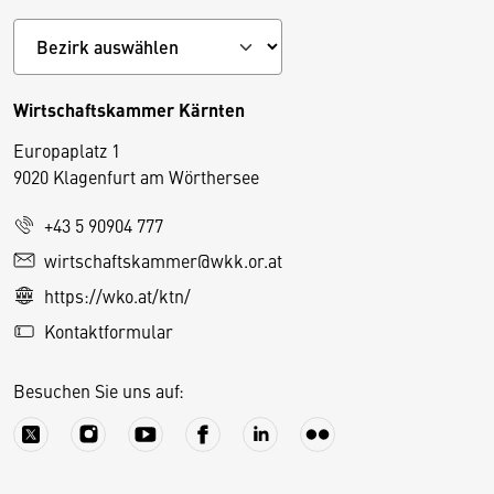
Wirtschaftskammer Kärnten
Europaplatz 1
9020 Klagenfurt am Wörthersee
+43 5 90904 777
D
wirtschaftskammer@wkk.or.at
i
https://wko.at/ktn/
e
Kontaktformular
s
e
Besuchen Sie uns auf:
S
e
it
e