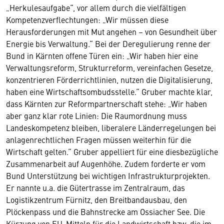
„Herkulesaufgabe“, vor allem durch die vielfältigen
Kompetenzverflechtungen: „Wir müssen diese
Herausforderungen mit Mut angehen – von Gesundheit über
Energie bis Verwaltung.“ Bei der Deregulierung renne der
Bund in Kärnten offene Türen ein: „Wir haben hier eine
Verwaltungsreform, Strukturreform, vereinfachen Gesetze,
konzentrieren Förderrichtlinien, nutzen die Digitalisierung,
haben eine Wirtschaftsombudsstelle.“ Gruber machte klar,
dass Kärnten zur Reformpartnerschaft stehe: „Wir haben
aber ganz klar rote Linien: Die Raumordnung muss
Landeskompetenz bleiben, liberalere Länderregelungen bei
anlagenrechtlichen Fragen müssen weiterhin für die
Wirtschaft gelten.“ Gruber appelliert für eine diesbezügliche
Zusammenarbeit auf Augenhöhe. Zudem forderte er vom
Bund Unterstützung bei wichtigen Infrastrukturprojekten.
Er nannte u.a. die Gütertrasse im Zentralraum, das
Logistikzentrum Fürnitz, den Breitbandausbau, den
Plöckenpass und die Bahnstrecke am Ossiacher See. Die
Kürzung von EU-Mitteln für die Landwirtschaft bzw. die im