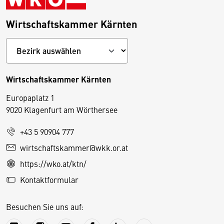
Wirtschaftskammer Kärnten
Wirtschaftskammer Kärnten
Europaplatz 1
9020 Klagenfurt am Wörthersee
+43 5 90904 777
D
wirtschaftskammer@wkk.or.at
i
https://wko.at/ktn/
e
Kontaktformular
s
e
Besuchen Sie uns auf:
S
e