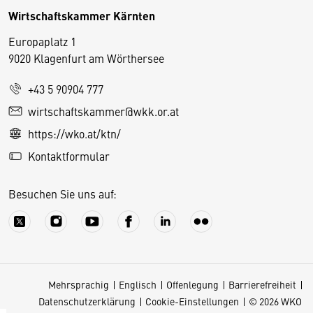
Wirtschaftskammer Kärnten
Europaplatz 1
9020 Klagenfurt am Wörthersee
+43 5 90904 777
D
wirtschaftskammer@wkk.or.at
i
https://wko.at/ktn/
e
Kontaktformular
s
e
Besuchen Sie uns auf:
S
e
it
e
v
Mehrsprachig
Englisch
Offenlegung
Barrierefreiheit
e
Datenschutzerklärung
Cookie-Einstellungen
© 2026 WKO
r