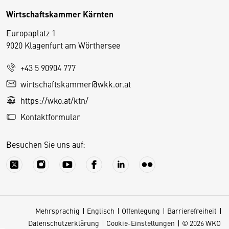
Wirtschaftskammer Kärnten
Europaplatz 1
9020 Klagenfurt am Wörthersee
+43 5 90904 777
D
wirtschaftskammer@wkk.or.at
i
https://wko.at/ktn/
e
Kontaktformular
s
e
Besuchen Sie uns auf:
S
e
it
e
v
Mehrsprachig
Englisch
Offenlegung
Barrierefreiheit
e
Datenschutzerklärung
Cookie-Einstellungen
© 2026 WKO