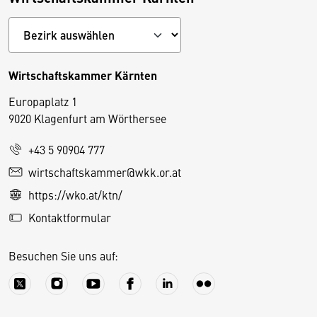
Wirtschaftskammer Kärnten
Europaplatz 1
9020 Klagenfurt am Wörthersee
+43 5 90904 777
D
wirtschaftskammer@wkk.or.at
i
https://wko.at/ktn/
e
Kontaktformular
s
e
Besuchen Sie uns auf:
S
e
it
e