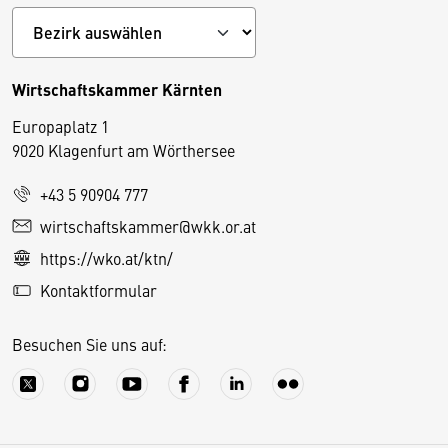
Wirtschaftskammer Kärnten
Europaplatz 1
9020 Klagenfurt am Wörthersee
+43 5 90904 777
D
wirtschaftskammer@wkk.or.at
i
https://wko.at/ktn/
e
Kontaktformular
s
e
Besuchen Sie uns auf:
S
e
it
e