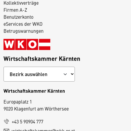
Kollektivverträge
Firmen A-Z
Benutzerkonto
eServices der WKO
Betrugswarnungen
Wirtschaftskammer Kärnten
Wirtschaftskammer Kärnten
Europaplatz 1
9020 Klagenfurt am Wörthersee
+43 5 90904 777
D
wirtschaftskammer@wkk.or.at