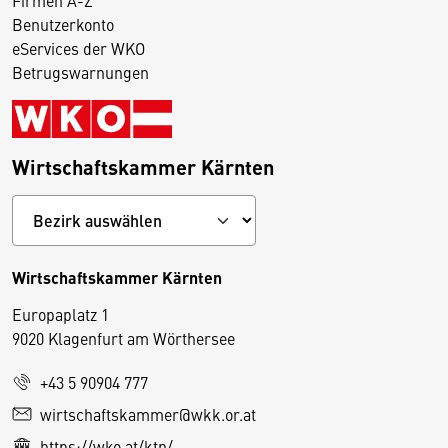
Benutzerkonto
eServices der WKO
Betrugswarnungen
Wirtschaftskammer Kärnten
Wirtschaftskammer Kärnten
Europaplatz 1
9020 Klagenfurt am Wörthersee
+43 5 90904 777
D
wirtschaftskammer@wkk.or.at
i
https://wko.at/ktn/