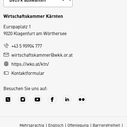
Wirtschaftskammer Kärnten
Europaplatz 1
9020 Klagenfurt am Wörthersee
+43 5 90904 777
D
wirtschaftskammer@wkk.or.at
i
https://wko.at/ktn/
e
Kontaktformular
s
e
Besuchen Sie uns auf:
S
e
it
e
v
Mehrsprachig
Englisch
Offenlegung
Barrierefreiheit