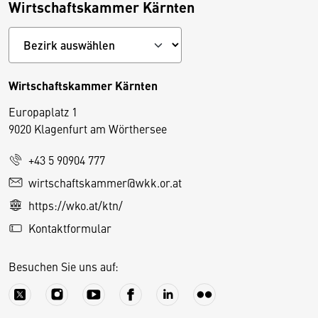
Wirtschaftskammer Kärnten
Wirtschaftskammer Kärnten
Europaplatz 1
9020 Klagenfurt am Wörthersee
+43 5 90904 777
D
wirtschaftskammer@wkk.or.at
i
https://wko.at/ktn/
e
Kontaktformular
s
e
Besuchen Sie uns auf:
S
e
it