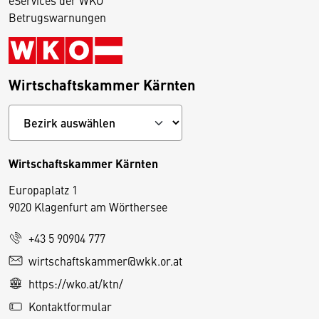
Betrugswarnungen
Wirtschaftskammer Kärnten
Wirtschaftskammer Kärnten
Europaplatz 1
9020 Klagenfurt am Wörthersee
+43 5 90904 777
D
wirtschaftskammer@wkk.or.at
i
https://wko.at/ktn/
e
Kontaktformular
s