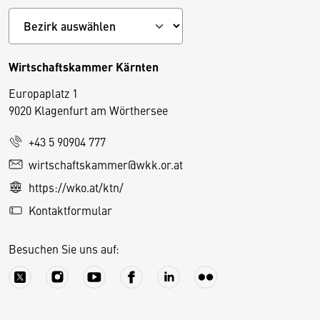
Wirtschaftskammer Kärnten
Europaplatz 1
9020 Klagenfurt am Wörthersee
+43 5 90904 777
D
wirtschaftskammer@wkk.or.at
i
https://wko.at/ktn/
e
Kontaktformular
s
e
Besuchen Sie uns auf:
S
e
it
e