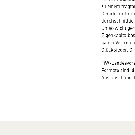
zu einem tragfä
Gerade für Fra
durchschnittlic
Umso wichtiger 
Eigenkapitalba
gab in Vertretu
Glücksfeder, Or
FiW-Landesvors
Formate sind, d
Austausch möcht