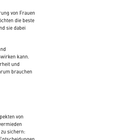
erung von Frauen
chten die beste
d sie dabei
und
swirken kann.
rheit und
darum brauchen
spekten von
 vermieden
zu sichern:
n Entscheidungen