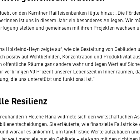
uebl on den Kärntner Raiffeisenbanken fügte hinzu: „Die Förd
rinnen ist uns in diesem Jahr ein besonderes Anliegen. Wir mö
rfügung stellen und gemeinsam mit ihren Projekten wachsen un
na Holzfeind-Heyn zeigte auf, wie die Gestaltung von Gebäuden 
h positiv auf Wohlbefinden, Konzentration und Produktivität au
 öffentliche Räume ganz anders wahr und legen Wert auf Siche
ir verbringen 90 Prozent unserer Lebenszeit in Innenräumen, 
ng, die uns unterstützt und funktional ist.“
lle Resilienz
treuhänderin Helene Rana widmete sich den wirtschaftlichen A
lienentscheidungen. Sie erläuterte, wie finanzielle Fallstricke
und worauf es ankommt, um langfristige Werte aufzubauen und 
 ist weit mehr als nur ein Gebäude – sie kann mit den richtige