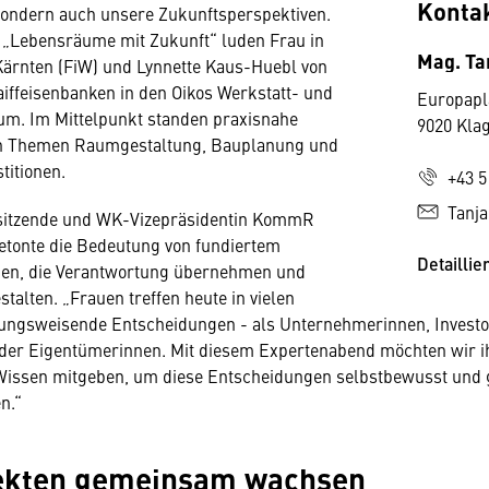
Konta
sondern auch unsere Zukunftsperspektiven.
 „Lebensräume mit Zukunft“ luden Frau in
Mag. Ta
Kärnten (FiW) und Lynnette Kaus-Huebl von
iffeisenbanken in den Oikos Werkstatt- und
Europapl
um. Im Mittelpunkt standen praxisnahe
9020 Kla
en Themen Raumgestaltung, Bauplanung und
titionen.
+43 5
Tanj
itzende und WK-Vizepräsidentin KommR
etonte die Bedeutung von fundiertem
Detaillie
uen, die Verantwortung übernehmen und
stalten. „Frauen treffen heute in vielen
tungsweisende Entscheidungen - als Unternehmerinnen, Investo
der Eigentümerinnen. Mit diesem Expertenabend möchten wir 
Wissen mitgeben, um diese Entscheidungen selbstbewusst und g
n.“
jekten gemeinsam wachsen