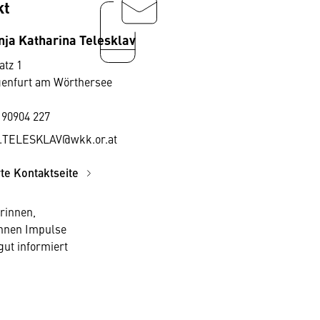
kt
nja Katharina Telesklav
atz 1
genfurt am Wörthersee
 90904 227
a.TELESKLAV@wkk.or.at
rte Kontaktseite
rinnen,
ihnen Impulse
ut informiert