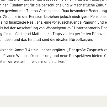
higen Fundament für die persönliche und wirtschaftliche Zukun
uen gewinnt das Thema Vermögensaufbau besondere Bedeutung:
h 25 Jahre in der Pension, beziehen jedoch niedrigere Pensione
sind finanzielle Resilienz, eine vorausschauende Planung und e
sis bei der Anschaffung von Wohneigentum.“ Unternehmerin Dor
ng für die Gärtnerei Mattuschka Tipps zu den perfekten Pflanzen.
chideen und das Einblatt sind die idealen Büropflanzen.“
itzende KommR Astrid Legner ergänzt: „Der große Zuspruch zei
ie Frauen Wissen, Orientierung und neue Perspektiven bieten. 
en wir weiterhin fördern und stärken.“