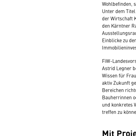
Wohlbefinden, 
Unter dem Titel
der Wirtschaft 
den Kärntner Ra
Ausstellungsra
Einblicke zu d
Immobilieninves
FiW-Landesvors
Astrid Legner b
Wissen für Fra
aktiv Zukunft ge
Bereichen rich
Bauherrinnen o
und konkretes 
treffen zu könne
Mit Pro