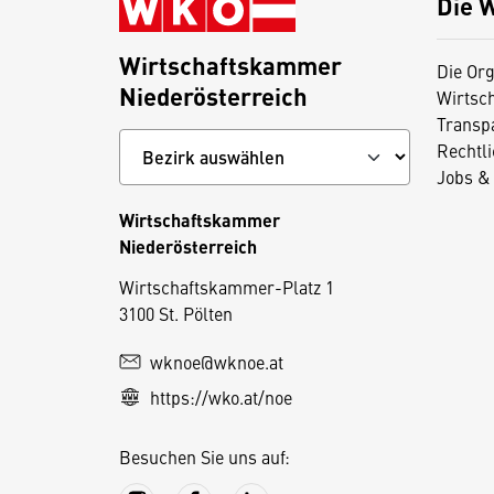
Die 
Wirtschaftskammer
Die Org
Niederösterreich
Wirtsc
Transp
Rechtl
Jobs & 
Wirtschaftskammer
Niederösterreich
D
Wirtschaftskammer-Platz 1
3100 St. Pölten
i
e
wknoe@wknoe.at
s
https://wko.at/noe
e
S
Besuchen Sie uns auf:
e