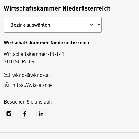
Wirtschaftskammer Niederösterreich
Wirtschaftskammer Niederösterreich
Wirtschaftskammer-Platz 1
D
3100 St. Pölten
i
wknoe@wknoe.at
e
https://wko.at/noe
s
e
Besuchen Sie uns auf:
S
e
it
e
v