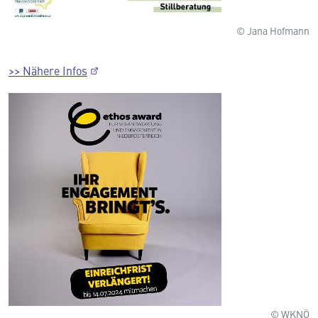
© Jana Hofmann
>> Nähere Infos
© WKNÖ