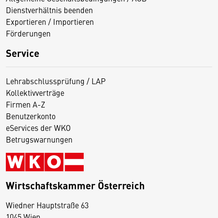
Dienstverhältnis beenden
Exportieren / Importieren
Förderungen
Service
Lehrabschlussprüfung / LAP
Kollektivverträge
Firmen A-Z
Benutzerkonto
eServices der WKO
Betrugswarnungen
Wirtschaftskammer Österreich
Wiedner Hauptstraße 63
D
1045 Wien