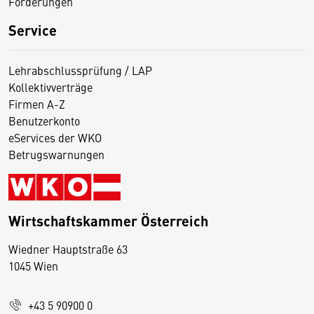
Förderungen
Service
Lehrabschlussprüfung / LAP
Kollektivverträge
Firmen A-Z
Benutzerkonto
eServices der WKO
Betrugswarnungen
Wirtschaftskammer Österreich
Wiedner Hauptstraße 63
D
1045 Wien
i
e
+43 5 90900 0
s