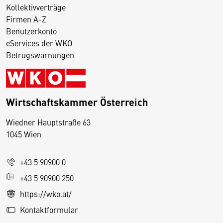
Kollektivverträge
Firmen A-Z
Benutzerkonto
eServices der WKO
Betrugswarnungen
Wirtschaftskammer Österreich
Wiedner Hauptstraße 63
D
1045 Wien
i
e
+43 5 90900 0
s
e
+43 5 90900 250
S
https://wko.at/
e
Kontaktformular
it