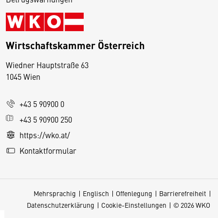
Wirtschaftskammer Österreich
Wiedner Hauptstraße 63
D
1045 Wien
i
e
+43 5 90900 0
s
e
+43 5 90900 250
S
https://wko.at/
e
Kontaktformular
it
e
v
Mehrsprachig
Englisch
Offenlegung
Barrierefreiheit
e
Datenschutzerklärung
Cookie-Einstellungen
© 2026 WKO
r