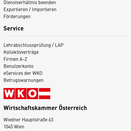
Dienstverhältnis beenden
Exportieren / Importieren
Förderungen
Service
Lehrabschlussprüfung / LAP
Kollektivverträge
Firmen A-Z
Benutzerkonto
eServices der WKO
Betrugswarnungen
Wirtschaftskammer Österreich
Wiedner Hauptstraße 63
D
1045 Wien
i